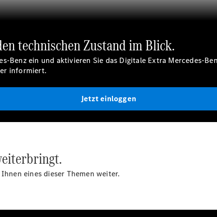
Mercedes-
Benz
Store
Gebrauchtwagensuche
 den technischen Zustand im Blick.
Elektrotransporter
Sprinter
es-Benz ein und aktivieren Sie das Digitale Extra Mercedes-Be
r informiert.
Jetzt einloggen
Sprinter
Kastenwagen
eSprinter
eiterbringt.
Kastenwagen
- elektrisch
 Ihnen eines dieser Themen weiter.
Sprinter
Tourer
Sprinter
Pritschenfahrzeug
eSprinter