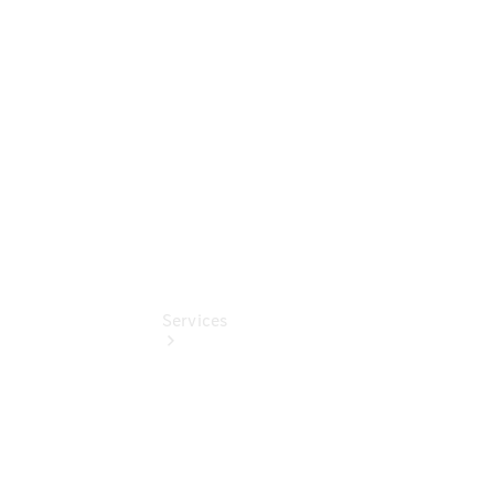
Junge
Sterne
Digitale
Extras
Services