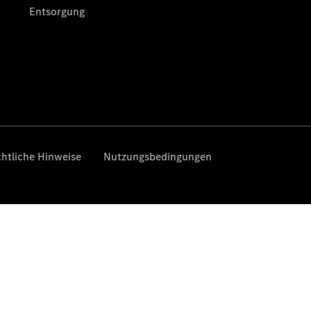
eVito
Tourer -
elektrisch
Citan
Citan
Kastenwagen
eCitan
Kastenwagen
- elektrisch
Citan
Tourer
eCitan
Tourer -
elektrisch
Auf- und
Umbaulösungen