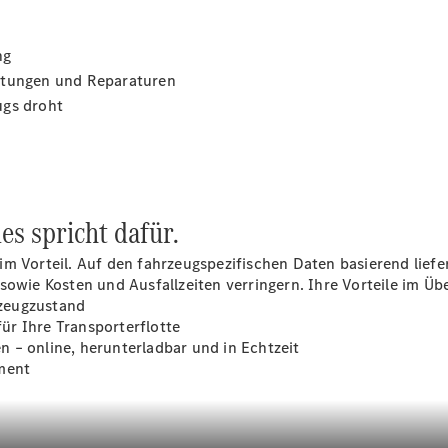
Übersicht
ng
Neuwagenangebote
tungen und Reparaturen
ugs droht
Übersicht
es spricht dafür.
Transporter
Highlights
m Vorteil. Auf den fahrzeugspezifischen Daten basierend liefer
Leasing
owie Kosten und Ausfallzeiten verringern. Ihre Vorteile im Übe
Privatkunden
zeugzustand
Leasing
ür Ihre Transporterflotte
Gewerbekunden
 – online, herunterladbar und in Echtzeit
Finanzierung
ment
Privatkunden
Finanzierung
Gewerbekunden