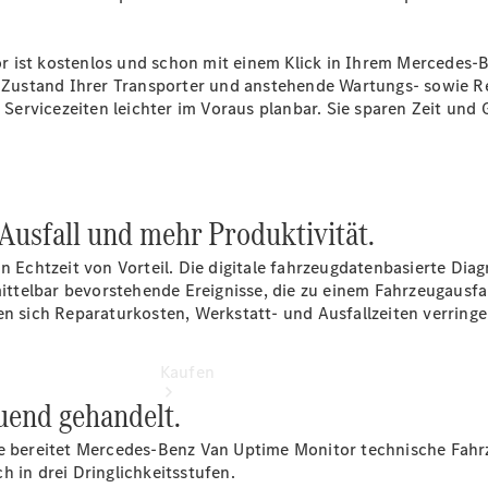
vereinbaren
Beratung
vereinbaren
r ist kostenlos und schon mit einem Klick in Ihrem Mercedes
Servicetermin
en Zustand Ihrer Transporter und anstehende Wartungs- sowie R
vereinbaren
ervicezeiten leichter im Voraus planbar. Sie sparen Zeit und 
Tel: 08122
97960
Ausfall und mehr Produktivität.
in Echtzeit von Vorteil. Die digitale fahrzeugdatenbasierte D
ttelbar bevorstehende Ereignisse, die zu einem Fahrzeugausf
en sich Reparaturkosten, Werkstatt- und Ausfallzeiten verringe
Kaufen
auend gehandelt.
ge bereitet Mercedes-Benz Van Uptime Monitor technische Fahr
h in drei Dringlichkeitsstufen.