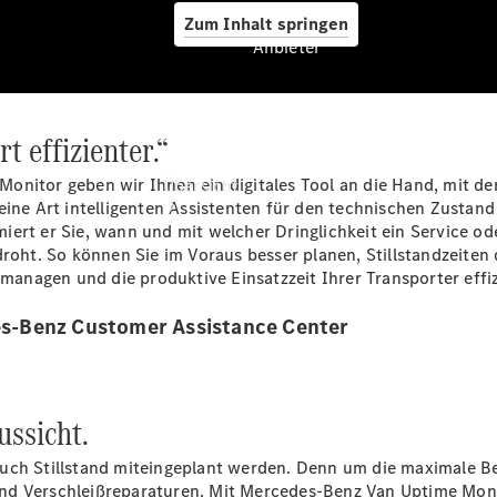
Zum Inhalt springen
Anbieter
t effizienter.“
Anbieter
onitor geben wir Ihnen ein digitales Tool an die Hand, mit d
Übersicht
 eine Art intelligenten Assistenten für den technischen Zustan
ert er Sie, wann und mit welcher Dringlichkeit ein Service od
 droht. So können Sie im Voraus besser planen, Stillstandzeit
nagen und die produktive Einsatzzeit Ihrer Transporter effiz
s-Benz Customer Assistance Center
Startseite
Modellübersicht
Konfigurator
ussicht.
Ansprechpartner
finden
uch Stillstand miteingeplant werden. Denn um die maximale Bet
Probefahrt
nd Verschleißreparaturen. Mit Mercedes-Benz Van Uptime Monit