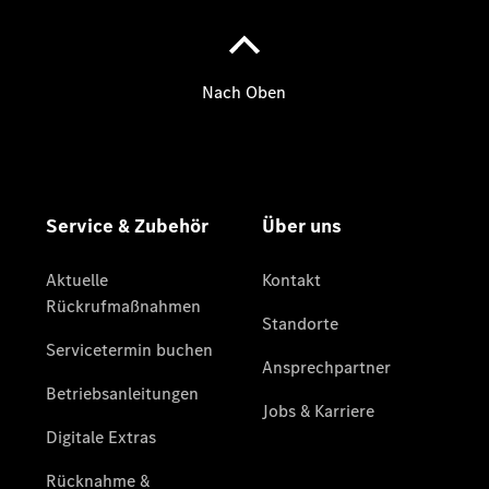
Pritschenfahrzeug
- elektrisch
Sprinter
Fahrgestell
eSprinter
Fahrgestell
- elektrisch
Vito
Vito
Kastenwagen
eVito
Kastenwagen
- elektrisch
Vito Mixto
Vito Tourer