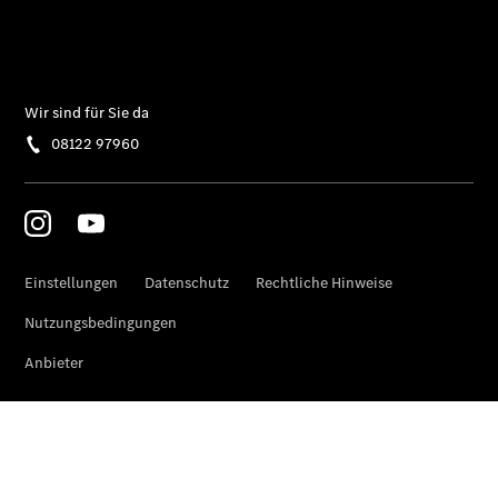
Übersicht
Neuwagenangebote
Übersicht
Transporter
Highlights
Leasing
Privatkunden
Leasing
Gewerbekunden
Finanzierung
Privatkunden
Finanzierung
Gewerbekunden