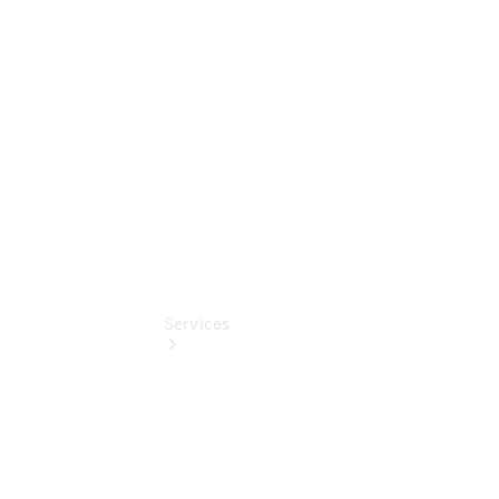
Junge
Sterne
Digitale
Extras
Services