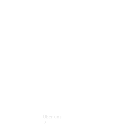
Online-
Terminbuchung
Pannen- &
Schadenhilfe
Service für
Reisemobile
Teile &
Zubehör
Rückrufe &
Umrüstungen
Über uns