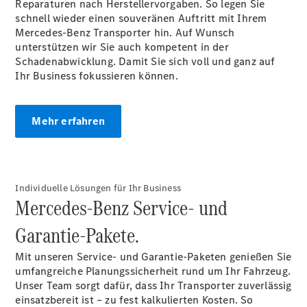
Reparaturen nach Herstellervorgaben. So legen Sie
Pritschenfahrzeug
schnell wieder einen souveränen Auftritt mit Ihrem
- elektrisch
Mercedes-Benz Transporter hin. Auf Wunsch
Sprinter
unterstützen wir Sie auch kompetent in der
Fahrgestell
Schadenabwicklung. Damit Sie sich voll und ganz auf
eSprinter
Ihr Business fokussieren können.
Fahrgestell
- elektrisch
Vito
Mehr erfahren
Individuelle Lösungen für Ihr Business
Mercedes-Benz Service- und
Vito
Kastenwagen
Garantie-Pakete.
eVito
Kastenwagen
Mit unseren Service- und Garantie-Paketen genießen Sie
- elektrisch
umfangreiche Planungssicherheit rund um Ihr Fahrzeug.
Vito Mixto
Unser Team sorgt dafür, dass Ihr Transporter zuverlässig
Vito Tourer
einsatzbereit ist – zu fest kalkulierten Kosten. So