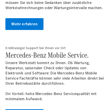
eVito
müssen Sie sich keine Gedanken über zusätzliche
Tourer -
Werkstattrechnungen oder Wartungsintervalle machen.
elektrisch
Citan
Mehr erfahren
Erstklassiger Support bei Ihnen vor Ort
Mercedes-Benz Mobile Service.
Citan
Kastenwagen
Unsere Werkstatt kommt zu Ihnen. Ob Wartung,
eCitan
Reparatur, saisonaler Check oder Updates von
Kastenwagen
Elektronik und Software: Die Mercedes-Benz Mobile
- elektrisch
Service Fachkräfte können sehr viele Arbeiten direkt bei
Citan
Ihrer Betriebsstätte
durchführen.
Tourer
eCitan
Ihr Vorteil: hohe Mercedes-Benz Servicequalität mit
Tourer -
minimalem Aufwand.
elektrisch
Auf- und
Umbaulösungen