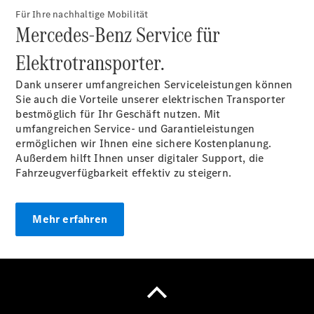
Übersicht
Für Ihre nachhaltige Mobilität
Finanzdienste
Mercedes-Benz Service für
Mercedes-
Benz Rent
Elektrotransporter.
Reifen &
Kompletträder
Dank unserer umfangreichen Serviceleistungen können
Sie auch die Vorteile unserer elektrischen Transporter
bestmöglich für Ihr Geschäft nutzen. Mit
umfangreichen Service- und Garantieleistungen
ermöglichen wir Ihnen eine sichere Kostenplanung.
Außerdem hilft Ihnen unser digitaler Support, die
Fahrzeugverfügbarkeit effektiv zu steigern.
Reifen- und
Komplettradschutz
Mehr erfahren
EU-
Reifenlabel
Transporter-
Service