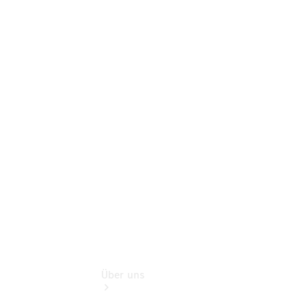
Online-
Terminbuchung
Pannen- &
Schadenhilfe
Service für
Reisemobile
Teile &
Zubehör
Rückrufe &
Umrüstungen
Über uns