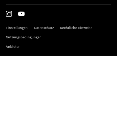
Elektrofahrzeug-
Service
VanService
basic
Individuelle
Betreuung
Übersicht
Customer
Assistance
Center
24h Service
Roadside
Assistance
Individuelle