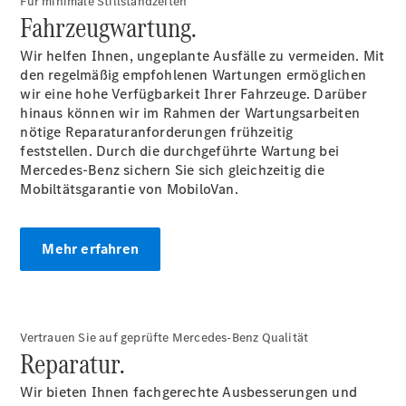
Für minimale Stillstandzeiten
Mercedes-
Fahrzeugwartung.
Benz
Store
Wir helfen Ihnen, ungeplante Ausfälle zu vermeiden. Mit
Gebrauchtwagensuche
den regelmäßig empfohlenen Wartungen ermöglichen
Elektrotransporter
wir eine hohe Verfügbarkeit Ihrer Fahrzeuge. Darüber
Sprinter
hinaus können wir im Rahmen der Wartungsarbeiten
nötige Reparaturanforderungen frühzeitig
feststellen. Durch die durchgeführte Wartung bei
Mercedes-Benz sichern Sie sich gleichzeitig die
Mobiltätsgarantie von MobiloVan.
Sprinter
Mehr erfahren
Kastenwagen
eSprinter
Kastenwagen
- elektrisch
Sprinter
Vertrauen Sie auf geprüfte Mercedes-Benz Qualität
Tourer
Reparatur.
Sprinter
Pritschenfahrzeug
Wir bieten Ihnen fachgerechte Ausbesserungen und
eSprinter