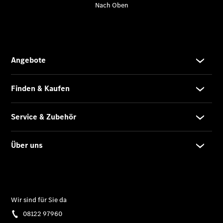
Übersicht
Unfallreparaturen
SmallRepair
Rücknahme
&
Entsorgung
Wartung
Reparatur
Service-
und
Garantie-
Pakete
Mobile
Service
Fleet
Services