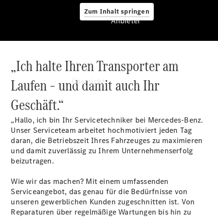
Zum Inhalt springen
Anbieter
„Ich halte Ihren Transporter am
Anbieter
Laufen – und damit auch Ihr
Übersicht
Geschäft.“
„Hallo, ich bin Ihr Servicetechniker bei Mercedes-Benz.
Unser Serviceteam arbeitet hochmotiviert jeden Tag
daran, die Betriebszeit Ihres Fahrzeuges zu maximieren
und damit zuverlässig zu Ihrem Unternehmenserfolg
Startseite
beizutragen.
Modellübersicht
Konfigurator
Wie wir das machen? Mit einem umfassenden
Ansprechpartner
Serviceangebot, das genau für die Bedürfnisse von
finden
unseren gewerblichen Kunden zugeschnitten ist. Von
Probefahrt
Reparaturen über regelmäßige Wartungen bis hin zu