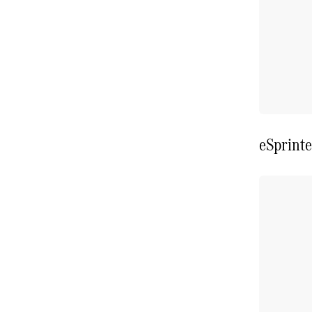
eSprinte