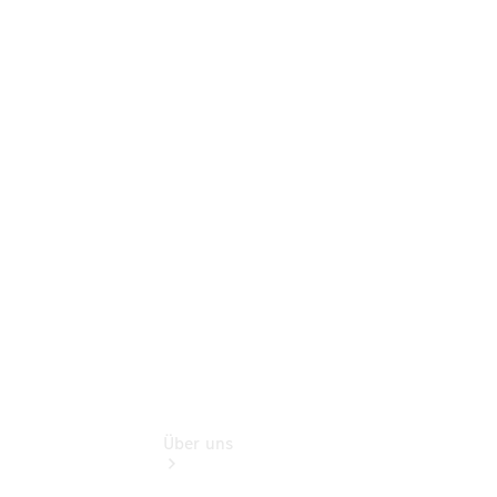
Online-
Terminbuchung
Pannen- &
Schadenhilfe
Service für
Reisemobile
Teile &
Zubehör
Rückrufe &
Umrüstungen
Über uns