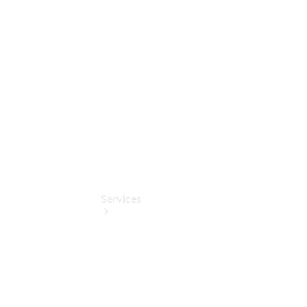
Junge
Sterne
Digitale
Extras
Services