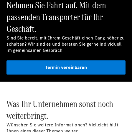
Nehmen Sie Fahrt auf. Mit dem
passenden Transporter für Ihr
Übersicht
Neuwagenangebote
Geschäft.
Sind Sie bereit, mit Ihrem Geschäft einen Gang höher zu
schalten? Wir sind es und beraten Sie gerne individuell
im gemeinsamen Gespräch.
Übersicht
Termin vereinbaren
Transporter
Highlights
Leasing
Privatkunden
Leasing
Was Ihr Unternehmen sonst noch
Gewerbekunden
Finanzierung
weiterbringt.
Privatkunden
Finanzierung
Wünschen Sie weitere Informationen? Vielleicht hilft
Gewerbekunden
Ihnen eines dieser Themen weiter.