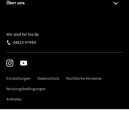
Pritschenfahrzeug
- elektrisch
Sprinter
Fahrgestell
eSprinter
Fahrgestell
- elektrisch
Vito
Vito
Kastenwagen
eVito
Kastenwagen
- elektrisch
Vito Mixto
Vito Tourer