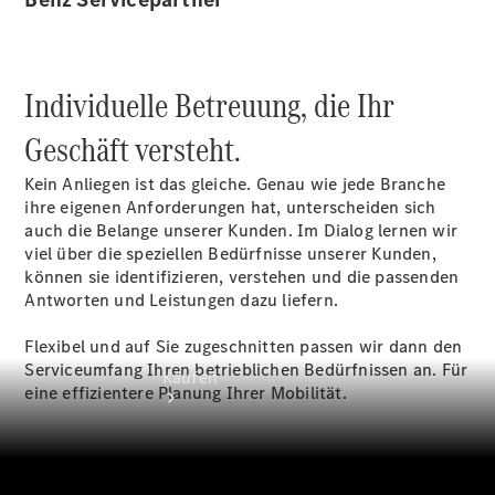
vereinbaren
Beratung
vereinbaren
Servicetermin
Individuelle Betreuung, die Ihr
vereinbaren
Tel: 08122
Geschäft versteht.
97960
Kein Anliegen ist das gleiche. Genau wie jede Branche
ihre eigenen Anforderungen hat, unterscheiden sich
auch die Belange unserer Kunden. Im Dialog lernen wir
viel über die speziellen Bedürfnisse unserer Kunden,
können sie identifizieren, verstehen und die passenden
Antworten und Leistungen dazu liefern.
Flexibel und auf Sie zugeschnitten passen wir dann den
Serviceumfang Ihren betrieblichen Bedürfnissen an. Für
Kaufen
eine effizientere Planung Ihrer Mobilität.