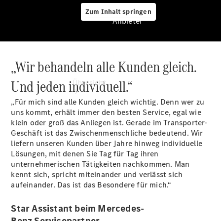
Zum Inhalt springen
Anbieter
„Wir behandeln alle Kunden gleich.
Anbieter
Und jeden individuell.“
Übersicht
„Für mich sind alle Kunden gleich wichtig. Denn wer zu
uns kommt, erhält immer den besten Service, egal wie
klein oder groß das Anliegen ist. Gerade im Transporter-
Geschäft ist das Zwischenmenschliche bedeutend. Wir
liefern unseren Kunden über Jahre hinweg individuelle
Lösungen, mit denen Sie Tag für Tag ihren
Startseite
unternehmerischen Tätigkeiten nachkommen. Man
Modellübersicht
kennt sich, spricht miteinander und verlässt sich
Konfigurator
aufeinander. Das ist das Besondere für mich.“
Ansprechpartner
finden
Star Assistant beim Mercedes-
Probefahrt
Benz Servicepartner