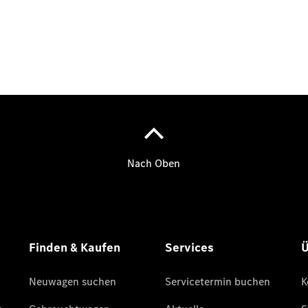
Plug-in-Hybrid Modelle
Limousinen
Alle
Limousinen
CLA
Elektrisch
CLA
C-Klasse
Limousine
C-Klasse
Neu
Elektrisch
Limousine
EQE
Elektrisch
Limousine
EQS
Neu
Elektrisch