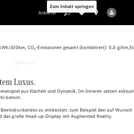
Zum Inhalt springen
Anbieter
 kWh/100km
, CO₂-Emissionen gesamt (kombiniert):
0,0 g/km
,E
Anbieter
Übersicht
stem Luxus.
menspiel aus Klarheit und Dynamik. Im Inneren setzen exklusi
hl betont.
iel Beeindruckendes zu entdecken: zum Beispiel den auf Wunsc
Alle Modelle
d das große Head-up-Display mit Augmented Reality.
Neue Modelle
Elektromodelle