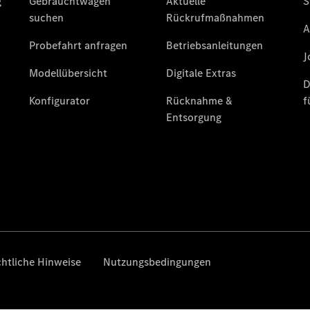
Limousine
E-Klasse
Limousine
S-Klasse
S-Klasse
Lang
Mercedes-
Maybach
Neu
S-Klasse
SUV & Geländewagen
Alle SUVs
EQA
Elektrisch
EQE
Elektrisch
SUV